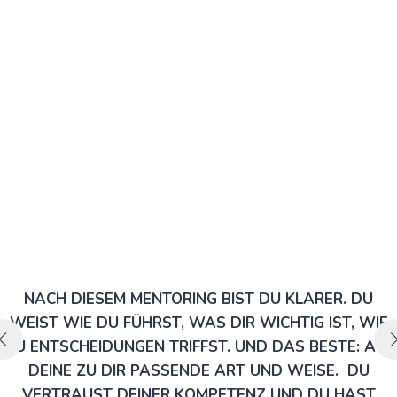
Leadershipmen
toring
e
12 Wochen
Programm 1:1
NACH DIESEM MENTORING BIST DU KLARER. DU
i
WEIST WIE DU FÜHRST, WAS DIR WICHTIG IST, WIE
DU ENTSCHEIDUNGEN TRIFFST. UND DAS BESTE: AUF
DEINE ZU DIR PASSENDE ART UND WEISE. DU
VERTRAUST DEINER KOMPETENZ UND DU HAST