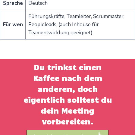
Sprache
Deutsch
Führungskräfte, Teamleiter, Scrummaster,
Für wen
Peopleleads, (auch Inhouse für
Teamentwicklung geeignet)
Du trinkst einen
Kaffee nach dem
anderen, doch
eigentlich solltest du
dein Meeting
vorbereiten.