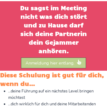
Du sagst im Meeting
nicht was dich stört
und zu Hause darf
sich deine Partnerin
dein Gejammer
anhören.
Anmeldung hier entlang.
Diese Schulung ist gut für dich,
wenn du…
…deine Führung auf ein nächstes Level bringen
möchtest
…dich wirklich für dich und deine Mitarbeitenden