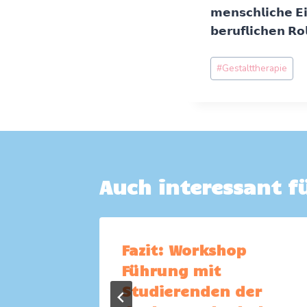
𝗺𝗲𝗻𝘀𝗰𝗵𝗹𝗶𝗰𝗵𝗲 𝗘
𝗯𝗲𝗿𝘂𝗳𝗹𝗶𝗰𝗵𝗲𝗻 𝗥𝗼
Schlagworte:
#
Gestalttherapie
Auch interessant fü
rung:
Fazit: Workshop
in
Führung mit
Studierenden der
 15, 2023