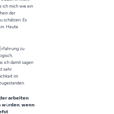
e ich mich wie ein
hein der
u schätzen. Es
ein. Heute
 Erfahrung zu
ogisch,
s ich damit sagen
st sehr
ichkeit im
 zugestanden.
𝗲𝗿 𝗮𝗿𝗯𝗲𝗶𝘁𝗲𝗻
𝗲𝗻 𝘄ü𝗿𝗱𝗲𝗻, 𝘄𝗲𝗻𝗻
𝗳𝘀𝘁