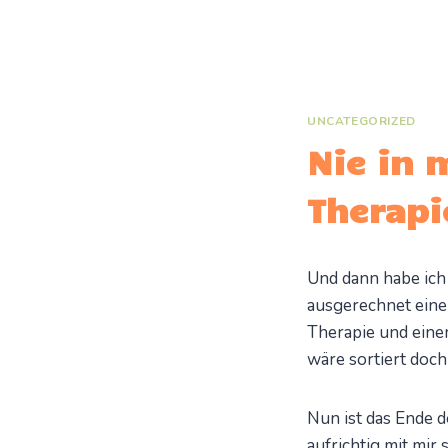
Zum
Inhalt
springen
UNCATEGORIZED
Nie in 
Therapi
Und dann habe ich 
ausgerechnet eine
Therapie und eine
wäre sortiert doch
Nun ist das Ende d
aufrichtig mit mir