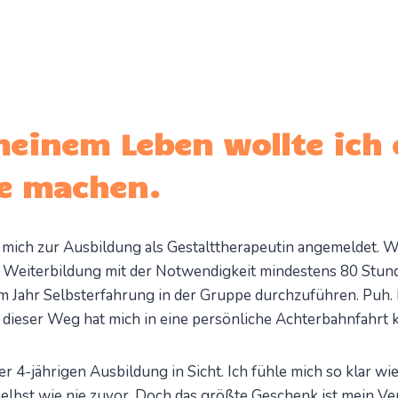
meinem Leben wollte ich 
e machen.
mich zur Ausbildung als Gestalttherapeutin angemeldet. Wa
 Weiterbildung mit der Notwendigkeit mindestens 80 Stun
m Jahr Selbsterfahrung in der Gruppe durchzuführen. Puh. I
 dieser Weg hat mich in eine persönliche Achterbahnfahrt ka
er 4-jährigen Ausbildung in Sicht. Ich fühle mich so klar wi
 selbst wie nie zuvor. Doch das größte Geschenk ist mein Ve