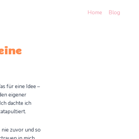
Home
Blog
eine
s für eine Idee –
den eigener
ch dachte ich
tapultiert.
e nie zuvor und so
rtrauen in mich,