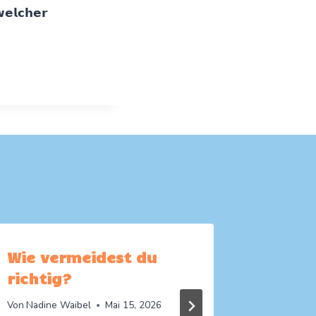
𝗲𝗹𝗰𝗵𝗲𝗿
Wie vermeidest du
Barca
richtig?
macht
glückl
Von
Nadine Waibel
Mai 15, 2026