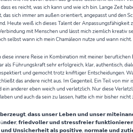
ass es reicht, was ich kann und wie ich bin. Lange Zeit hab
 das sich immer am außen orientiert, angepasst und den Sc
. Heute weiß ich dieses Talent der Anpassungsfähigkeit z
 Verbindung mit Menschen und lässt mich ziemlich kreativ s
doch selbst wann ich mein Chamäleon nutze und wann nicht.
 diese innere Reise in Kombination mit meiner beruflichen
r als Führungskraft sehr erfolgreich, klar, authentisch, dial
spektiert und gemocht trotz kniffliger Entscheidungen. Wa
hließt das andere nicht aus. Im Gegenteil. Ein Teil von mir i
ein anderer eben weich und verletzlich. Nur diese Verletzl
leben und auch da sein zu lassen, hatte ich mir bisher nicht
𝗯𝗲𝗿𝘇𝗲𝘂𝗴𝘁, 𝗱𝗮𝘀𝘀 𝘂𝗻𝘀𝗲𝗿 𝗟𝗲𝗯𝗲𝗻 𝘂𝗻𝗱 𝘂𝗻𝘀𝗲𝗿 𝗺𝗶𝘁𝗲𝗶𝗻𝗮𝗻
𝗻𝗱𝗲𝗿, 𝗳𝗿𝗶𝗲𝗱𝘃𝗼𝗹𝗹𝗲𝗿 𝘂𝗻𝗱 𝘀𝘁𝗿𝗲𝘀𝘀𝗳𝗿𝗲𝗶𝗲𝗿 𝗳𝘂𝗻𝗸𝘁𝗶𝗼𝗻𝗶𝗲
𝘁 𝘂𝗻𝗱 𝗨𝗻𝘀𝗶𝗰𝗵𝗲𝗿𝗵𝗲𝗶𝘁 𝗮𝗹𝘀 𝗽𝗼𝘀𝗶𝘁𝗶𝘃𝗲, 𝗻𝗼𝗿𝗺𝗮𝗹𝗲 𝘂𝗻𝗱 𝘇𝘂𝘁𝗶