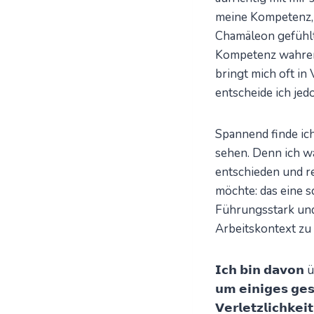
meine Kompetenz, d
Chamäleon gefühlt,
Kompetenz wahrend
bringt mich oft in
entscheide ich je
Spannend finde ich
sehen. Denn ich wa
entschieden und re
möchte: das eine sc
Führungsstark und 
Arbeitskontext zu 
𝗜𝗰𝗵 𝗯𝗶𝗻 𝗱𝗮𝘃𝗼𝗻 ü
𝘂𝗺 𝗲𝗶𝗻𝗶𝗴𝗲𝘀 𝗴𝗲𝘀ü
𝗩𝗲𝗿𝗹𝗲𝘁𝘇𝗹𝗶𝗰𝗵𝗸𝗲𝗶