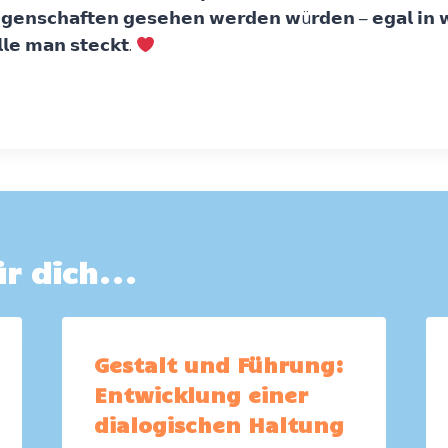
𝗶𝗴𝗲𝗻𝘀𝗰𝗵𝗮𝗳𝘁𝗲𝗻 𝗴𝗲𝘀𝗲𝗵𝗲𝗻 𝘄𝗲𝗿𝗱𝗲𝗻 𝘄ü𝗿𝗱𝗲𝗻 – 𝗲𝗴𝗮𝗹 𝗶𝗻 
𝗹𝗹𝗲 𝗺𝗮𝗻 𝘀𝘁𝗲𝗰𝗸𝘁.
r dich...
Gestalt und Führung:
Entwicklung einer
dialogischen Haltung