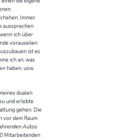
 einen die eigene
genen
schehen. Immer
es aussprechen
 wenn ich über
ünde vorauseilen
uszubauen ist es
hme ich an, was
en haben, usw.
meines dualen
eu und erlebte
taltung gehen. Die
ch vor dem Raum
ifahrenden Autos
00 Mitarbeitenden