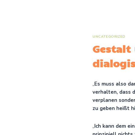
Zum
Inhalt
springen
UNCATEGORIZED
Gestalt
dialogi
„
Es muss also dar
verhalten, dass 
verplanen sonder
zu geben heißt h
„
Ich kann dem ei
prinzipiell nicht