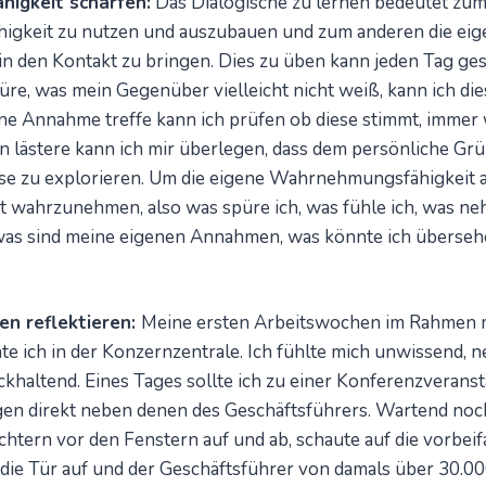
igkeit schärfen:
Das Dialogische zu lernen bedeutet zum
gkeit zu nutzen und auszubauen und zum anderen die ei
den Kontakt zu bringen. Dies zu üben kann jeden Tag ge
re, was mein Gegenüber vielleicht nicht weiß, kann ich di
ne Annahme treffe kann ich prüfen ob diese stimmt, immer
n lästere kann ich mir überlegen, dass dem persönliche Gr
se zu explorieren. Um die eigene Wahrnehmungsfähigkeit a
bst wahrzunehmen, also was spüre ich, was fühle ich, was ne
was sind meine eigenen Annahmen, was könnte ich überseh
en reflektieren:
Meine ersten Arbeitswochen im Rahmen 
e ich in der Konzernzentrale. Ich fühlte mich unwissend, n
ckhaltend. Eines Tages sollte ich zu einer Konferenzverans
gen direkt neben denen des Geschäftsführers. Wartend no
üchtern vor den Fenstern auf und ab, schaute auf die vorbe
 die Tür auf und der Geschäftsführer von damals über 30.0