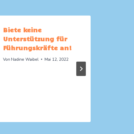
Biete keine
Misst
Unterstützung für
gut se
Führungskräfte an!
Von
Nadine
Von
Nadine Waibel
Mai 12, 2022