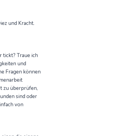
iez und Kracht.
tickt? Traue ich
igkeiten und
che Fragen können
menarbeit
st zu überprüfen,
bunden sind oder
infach von